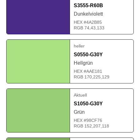
S3555-R60B
Dunkelviolett
HEX #4A2B85
RGB 74,43,133
heller
S0550-G30Y
Hellgrün
HEX #AAE181
RGB 170,225,129
Aktuell
S1050-G30Y
Grün
HEX #98CF76
RGB 152,207,118