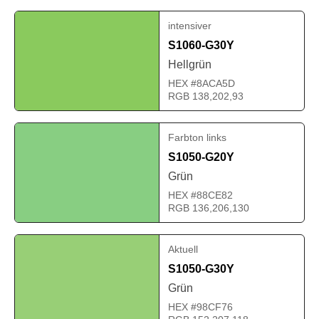
intensiver
S1060-G30Y
Hellgrün
HEX #8ACA5D
RGB 138,202,93
Farbton links
S1050-G20Y
Grün
HEX #88CE82
RGB 136,206,130
Aktuell
S1050-G30Y
Grün
HEX #98CF76