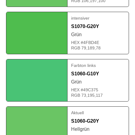
RGB 106,197,100
intensiver
S1070-G20Y
Grün
HEX #4FBD4E
RGB 79,189,78
Farbton links
S1060-G10Y
Grün
HEX #49C375
RGB 73,195,117
Aktuell
S1060-G20Y
Hellgrün