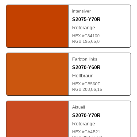
intensiver
S2075-Y70R
Rotorange
HEX #C34100
RGB 195,65,0
Farbton links
S2070-Y60R
Hellbraun
HEX #CB560F
RGB 203,86,15
Aktuell
S2070-Y70R
Rotorange
HEX #CA4B21