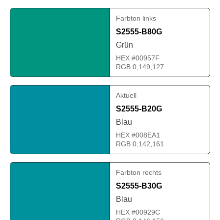
Farbton links
S2555-B80G
Grün
HEX #00957F
RGB 0,149,127
Aktuell
S2555-B20G
Blau
HEX #008EA1
RGB 0,142,161
Farbton rechts
S2555-B30G
Blau
HEX #00929C