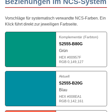
Beziehungen im NCS-System
Vorschläge für systematisch verwandte NCS-Farben. Ein
Klick führt direkt zur jeweiligen Farbseite.
Komplementär (Farbton)
S2555-B80G
Grün
HEX #00957F
RGB 0,149,127
Aktuell
S2555-B20G
Blau
HEX #008EA1
RGB 0,142,161