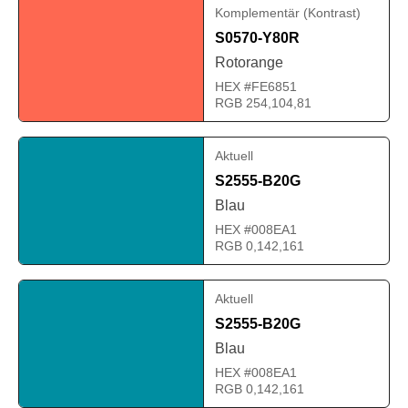
Komplementär (Kontrast)
S0570-Y80R
Rotorange
HEX #FE6851
RGB 254,104,81
Aktuell
S2555-B20G
Blau
HEX #008EA1
RGB 0,142,161
Aktuell
S2555-B20G
Blau
HEX #008EA1
RGB 0,142,161