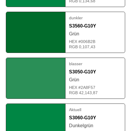
RGB 0,134,68
dunkler
S3560-G10Y
Grün
HEX #006B2B
RGB 0,107,43
blasser
S3050-G10Y
Grün
HEX #2A8F57
RGB 42,143,87
Aktuell
S3060-G10Y
Dunkelgrün