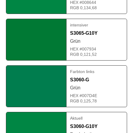
HEX #008644
RGB 0,134,68
intensiver
S3065-G10Y
Grün
HEX #007934
RGB 0,121,52
Farbton links
S3060-G
Grün
HEX #007D4E
RGB 0,125,78
Aktuell
S3060-G10Y