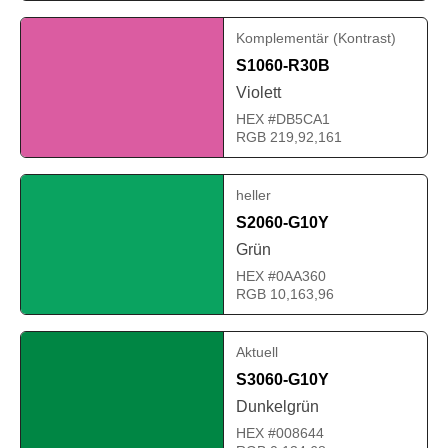
Komplementär (Kontrast)
S1060-R30B
Violett
HEX #DB5CA1
RGB 219,92,161
heller
S2060-G10Y
Grün
HEX #0AA360
RGB 10,163,96
Aktuell
S3060-G10Y
Dunkelgrün
HEX #008644