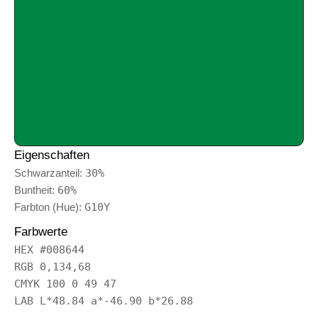
Eigenschaften
Schwarzanteil:
30%
Buntheit:
60%
Farbton (Hue):
G10Y
Farbwerte
HEX #008644
RGB 0,134,68
CMYK 100 0 49 47
LAB L*48.84 a*-46.90 b*26.88