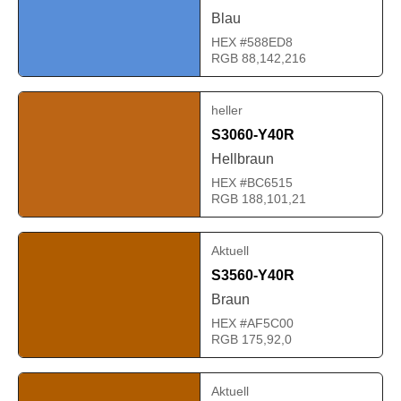
Blau
HEX #588ED8
RGB 88,142,216
heller
S3060-Y40R
Hellbraun
HEX #BC6515
RGB 188,101,21
Aktuell
S3560-Y40R
Braun
HEX #AF5C00
RGB 175,92,0
Aktuell