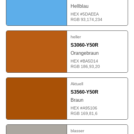
Hellblau
HEX #5DAEEA
RGB 93,174,234
heller
S3060-Y50R
Orangebraun
HEX #BA5D14
RGB 186,93,20
Aktuell
S3560-Y50R
Braun
HEX #A95106
RGB 169,81,6
blasser