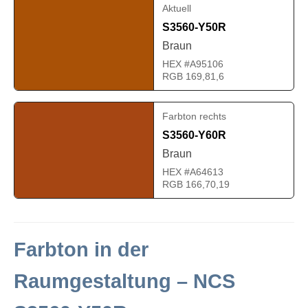
Aktuell
S3560-Y50R
Braun
HEX #A95106
RGB 169,81,6
Farbton rechts
S3560-Y60R
Braun
HEX #A64613
RGB 166,70,19
Farbton in der
Raumgestaltung – NCS