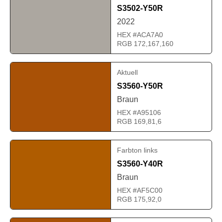
S3502-Y50R
2022
HEX #ACA7A0
RGB 172,167,160
Aktuell
S3560-Y50R
Braun
HEX #A95106
RGB 169,81,6
Farbton links
S3560-Y40R
Braun
HEX #AF5C00
RGB 175,92,0