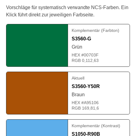
Vorschläge für systematisch verwandte NCS-Farben. Ein
Klick führt direkt zur jeweiligen Farbseite.
Komplementär (Farbton)
S3560-G
Grün
HEX #00703F
RGB 0,112,63
Aktuell
S3560-Y50R
Braun
HEX #A95106
RGB 169,81,6
Komplementär (Kontrast)
S1050-R90B