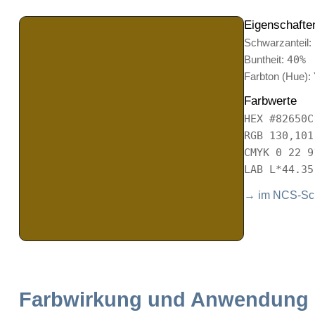
Eigenschafte
Schwarzanteil:
Buntheit:
40%
Farbton (Hue):
Farbwerte
HEX #82650C
RGB 130,101
CMYK 0 22 9
LAB L*44.35
→ im NCS-Sch
Farbwirkung und Anwendung