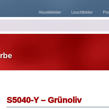
Akustikbilder
Leuchtbilder
Pro
rbe
S5040-Y – Grünoliv