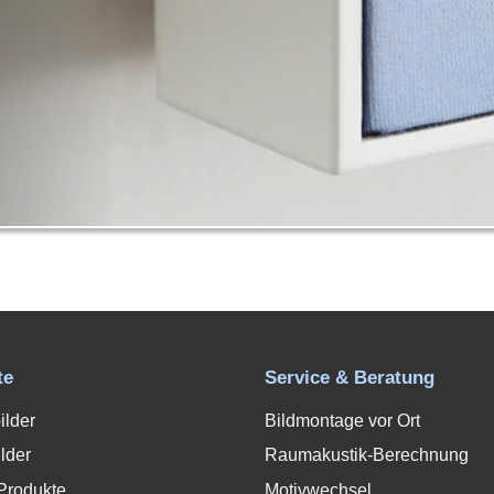
te
Service & Beratung
ilder
Bildmontage vor Ort
lder
Raumakustik-Berechnung
Produkte
Motivwechsel