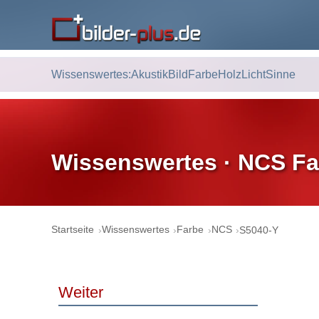
Wissenswertes:
Akustik
Bild
Farbe
Holz
Licht
Sinne
Wissenswertes · NCS Fa
Startseite
Wissenswertes
Farbe
NCS
S5040-Y
Weiter