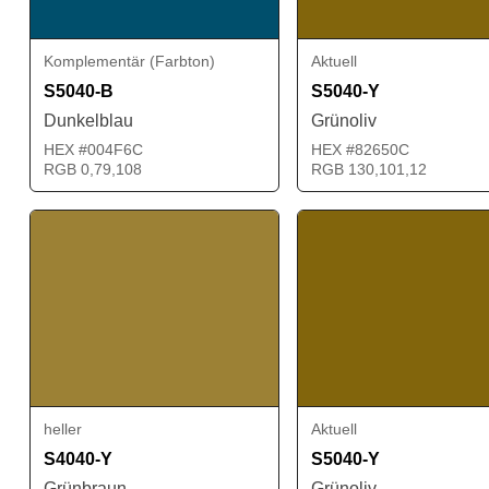
Komplementär (Farbton)
Aktuell
S5040-B
S5040-Y
Dunkelblau
Grünoliv
HEX #004F6C
HEX #82650C
RGB 0,79,108
RGB 130,101,12
heller
Aktuell
S4040-Y
S5040-Y
Grünbraun
Grünoliv