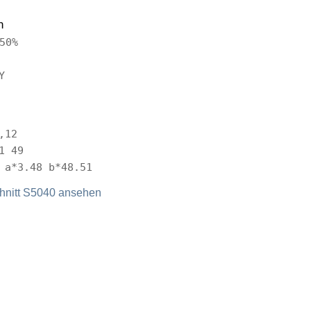
n
50%
Y
,12
1 49
 a*3.48 b*48.51
nitt S5040 ansehen