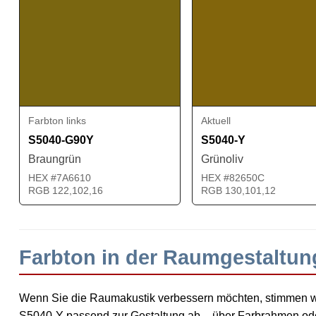
Farbton links
Aktuell
S5040-G90Y
S5040-Y
Braungrün
Grünoliv
HEX #7A6610
HEX #82650C
RGB 122,102,16
RGB 130,101,12
Farbton in der Raumgestaltun
Wenn Sie die Raumakustik verbessern möchten, stimmen 
S5040-Y passend zur Gestaltung ab – über Farbrahmen oder