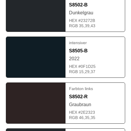
S8502-B
Dunkelgrau
HEX #23272B
RGB 35,39,43
intensiver
S8505-B
2022
HEX #0F1D25
RGB 15,29,37
Farbton links
S8502-R
Graubraun
HEX #2E2323
RGB 46,35,35