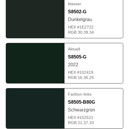
blasser
S8502-G
Dunkelgrau
HEX #1E2722
RGB 30,39,34
Aktuell
S8505-G
2022
HEX #102419
RGB 16,36,25
Farbton links
S8505-B80G
Schwarzgrün
HEX #152521
RGB 21,37,33