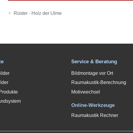
+
Rüster - Holz der Ulme
te
Service & Beratung
ilder
Bildmontage vor Ort
lder
Raumakustik-Berechnung
Produkte
Motivwechsel
andsystem
Online-Werkzeuge
Raumakustik Rechner