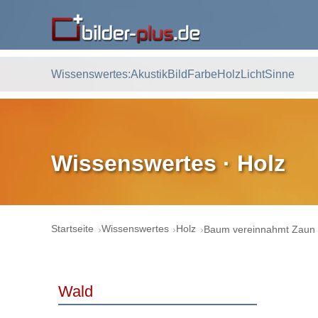
Wissenswertes:
Akustik
Bild
Farbe
Holz
Licht
Sinne
Wissenswertes · Holz
Startseite
Wissenswertes
Holz
Baum vereinnahmt Zaun
Wald