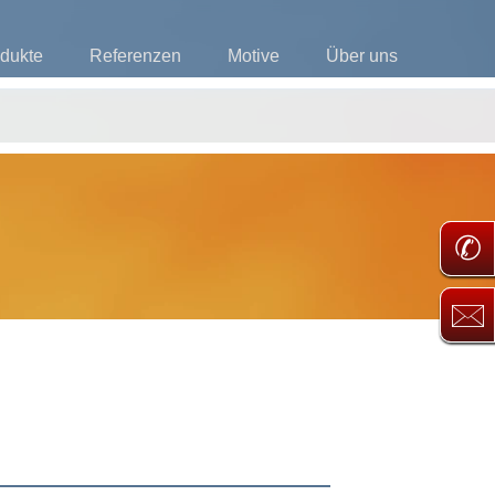
dukte
Referenzen
Motive
Über uns
✆
🖂