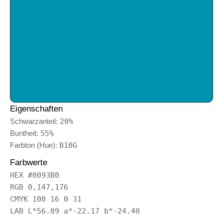
Eigenschaften
Schwarzanteil:
20%
Buntheit:
55%
Farbton (Hue):
B10G
Farbwerte
HEX #0093B0
RGB 0,147,176
CMYK 100 16 0 31
LAB L*56.09 a*-22.17 b*-24.40