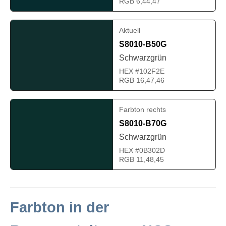
RGB 6,44,47
Aktuell
S8010-B50G
Schwarzgrün
HEX #102F2E
RGB 16,47,46
Farbton rechts
S8010-B70G
Schwarzgrün
HEX #0B302D
RGB 11,48,45
Farbton in der