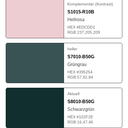
Komplementär (Kontrast)
S1015-R10B
Hellrosa
HEX #EDCDD1
RGB 237,205,209
heller
S7010-B50G
Grüngrau
HEX #395254
RGB 57,82,84
Aktuell
S8010-B50G
Schwarzgrün
HEX #102F2E
RGB 16,47,46