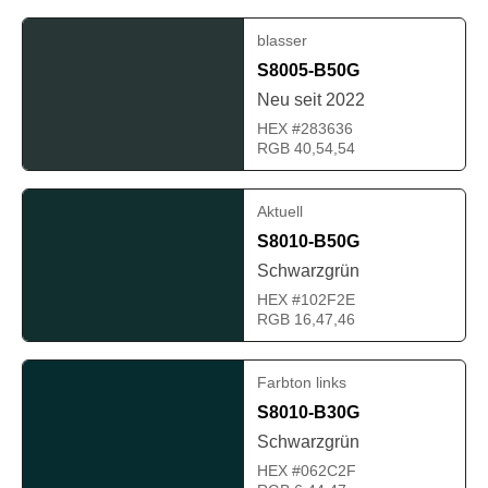
blasser
S8005-B50G
Neu seit 2022
HEX #283636
RGB 40,54,54
Aktuell
S8010-B50G
Schwarzgrün
HEX #102F2E
RGB 16,47,46
Farbton links
S8010-B30G
Schwarzgrün
HEX #062C2F